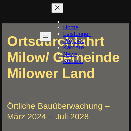
Zum
Inhalt
springen
Home
Leistungen
Ortsdurchfahrt
Projekte
Karriere
Milow/ Gemeinde
News
Kontakt
Milower Land
Örtliche Bauüberwachung –
März 2024 – Juli 2028