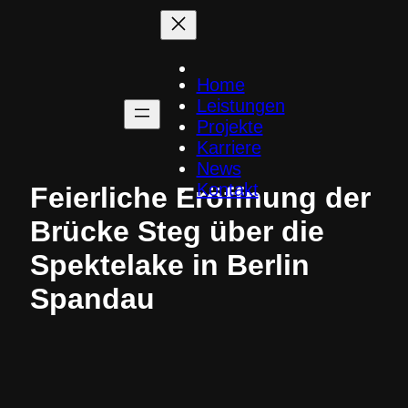
Zum
Inhalt
springen
Home
Leistungen
Projekte
Karriere
News
Kontakt
Feierliche Eröffnung der
Brücke Steg über die
Spektelake in Berlin
Spandau