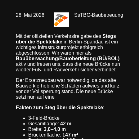
28. Mai 2026
SsTBG-Baubetreuung
Mit der offiziellen Verkehrsfreigabe des
Stegs
über die Spektelake
in Berlin‑Spandau ist ein
wichtiges Infrastrukturprojekt erfolgreich
abgeschlossen. Wir waren hier als
Bauüberwachung/Bauoberleitung (BÜ/BOL)
aktiv und freuen uns, dass die neue Brücke nun
wieder Fuß- und Radverkehr sicher verbindet.
Der Ersatzneubau war notwendig, da das alte
Bauwerk erhebliche Schäden aufwies und kurz
vor der Vollsperrung stand. Die neue Brücke
setzt nun auf eine
Fakten zum Steg über die Spektelake:
3‑Feld‑Brücke
Gesamtlänge:
42 m
Breite:
3,0–4,0 m
Brückenfläche:
147 m²